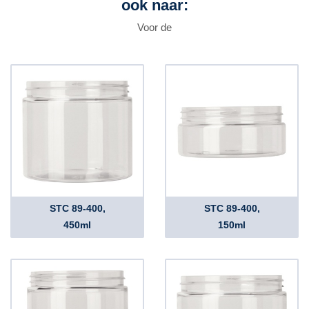
ook naar:
Voor de
STC 89-400,
STC 89-400,
450ml
150ml