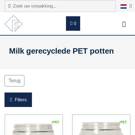
0
Milk gerecyclede PET potten
Terug
Filters
rPET
rPET