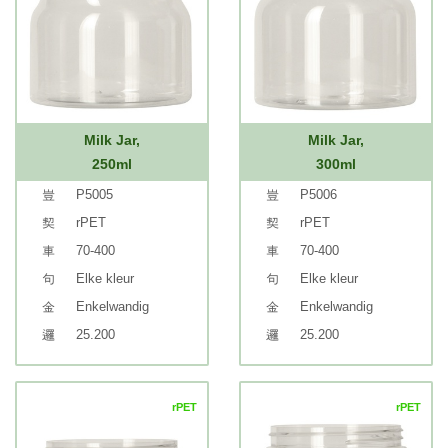
Milk Jar,
Milk Jar,
250ml
300ml
P5005
P5006
rPET
rPET
70-400
70-400
Elke kleur
Elke kleur
Enkelwandig
Enkelwandig
25.200
25.200
rPET
rPET