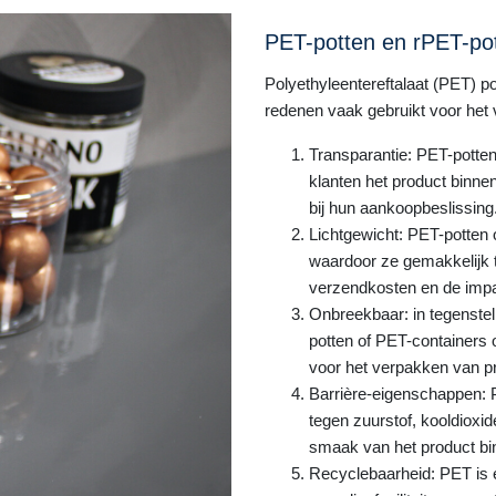
PET-potten en rPET-po
Polyethyleentereftalaat (PET) p
redenen vaak gebruikt voor het
Transparantie: PET-potten 
klanten het product binnen
bij hun aankoopbeslissing
Lichtgewicht: PET-potten o
waardoor ze gemakkelijk t
verzendkosten en de impac
Onbreekbaar: in tegenstell
potten of PET-containers 
voor het verpakken van p
Barrière-eigenschappen: P
tegen zuurstof, kooldioxi
smaak van het product bi
Recyclebaarheid: PET is e