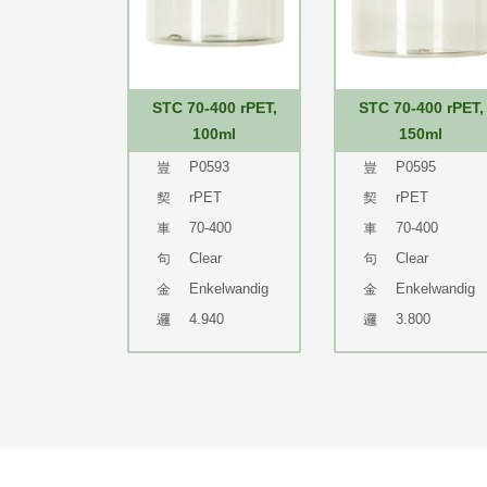
STC 70-400 rPET,
STC 70-400 rPET,
100ml
150ml
P0593
P0595
rPET
rPET
70-400
70-400
Clear
Clear
Enkelwandig
Enkelwandig
4.940
3.800