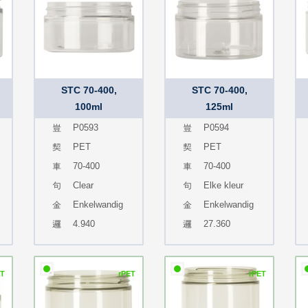
STC 70-400,
STC 70-400,
100ml
125ml
P0593
P0594
PET
PET
70-400
70-400
Clear
Elke kleur
Enkelwandig
Enkelwandig
4.940
27.360
ET
rPET
rPET