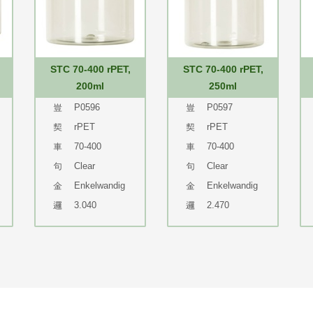
STC 70-400 rPET,
STC 70-400 rPET,
200ml
250ml
P0596
P0597
rPET
rPET
70-400
70-400
Clear
Clear
Enkelwandig
Enkelwandig
3.040
2.470