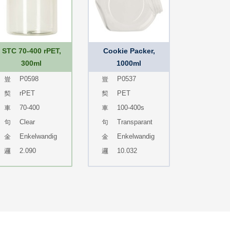
STC 70-400 rPET,
Cookie Packer,
300ml
1000ml
P0598
P0537
rPET
PET
70-400
100-400s
Clear
Transparant
Enkelwandig
Enkelwandig
2.090
10.032