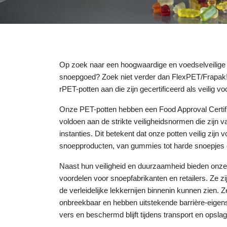
Op zoek naar een hoogwaardige en voedselveilige
snoepgoed? Zoek niet verder dan FlexPET/Frapak!
rPET-potten aan die zijn gecertificeerd als veilig v
Onze PET-potten hebben een Food Approval Certif
voldoen aan de strikte veiligheidsnormen die zijn 
instanties. Dit betekent dat onze potten veilig zijn 
snoepproducten, van gummies tot harde snoepjes e
Naast hun veiligheid en duurzaamheid bieden onze
voordelen voor snoepfabrikanten en retailers. Ze zij
de verleidelijke lekkernijen binnenin kunnen zien. Ze
onbreekbaar en hebben uitstekende barrière-eige
vers en beschermd blijft tijdens transport en opslag