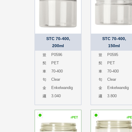
STC 70-400,
STC 70-400,
200ml
150ml
P0596
P0595
PET
PET
70-400
70-400
Clear
Clear
Enkelwandig
Enkelwandig
3.040
3.800
rPET
rP