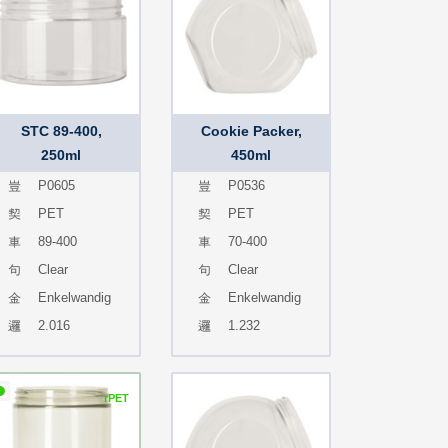
STC 89-400,
Cookie Packer,
250ml
450ml
P0605
P0536
PET
PET
89-400
70-400
Clear
Clear
Enkelwandig
Enkelwandig
2.016
1.232
rPET