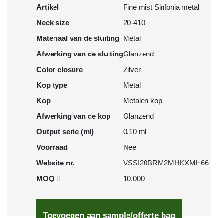
Artikel
Fine mist Sinfonia metal
Neck size
20-410
Materiaal van de sluiting
Metal
Afwerking van de sluiting
Glanzend
Color closure
Zilver
Kop type
Metal
Kop
Metalen kop
Afwerking van de kop
Glanzend
Output serie (ml)
0.10 ml
Voorraad
Nee
Website nr.
VSSI20BRM2MHKXMH66
MOQ
10.000
Toevoegen aan sample/offerte bag