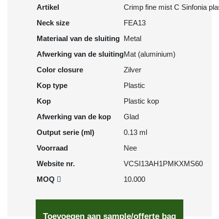
Artikel
Crimp fine mist C Sinfonia pla
Neck size
FEA13
Materiaal van de sluiting
Metal
Afwerking van de sluiting
Mat (aluminium)
Color closure
Zilver
Kop type
Plastic
Kop
Plastic kop
Afwerking van de kop
Glad
Output serie (ml)
0.13 ml
Voorraad
Nee
Website nr.
VCSI13AH1PMKXMS60
MOQ
10.000
Toevoegen aan sample/offerte bag