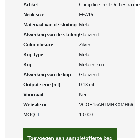
Artikel
Crimp fine mist Orchestra met
Neck size
FEA15
Materiaal van de sluiting
Metal
Afwerking van de sluiting
Glanzend
Color closure
Zilver
Kop type
Metal
Kop
Metalen kop
Afwerking van de kop
Glanzend
Output serie (ml)
0.13 ml
Voorraad
Nee
Website nr.
VCOR15AH1MHKXMH66
MOQ
10.000
Toevoegen aan sample/offerte bag