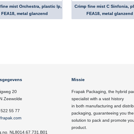
fine mist Orchestra, plastic lp,
Crimp fine mist C Sinfonia, pl
FEA18, metal glanzend
FEA18, metal glanzend
fsgegevens
Missie
igweg 20
Frapak Packaging, the hybrid pa
N Zeewolde
specialist with a vast history
in both manufacturing and distrib
 522 55 77
packaging, guaranteeing you the
frapak.com
solution to pack and promote yo
product.
g.no. NL8014.67.731.B01