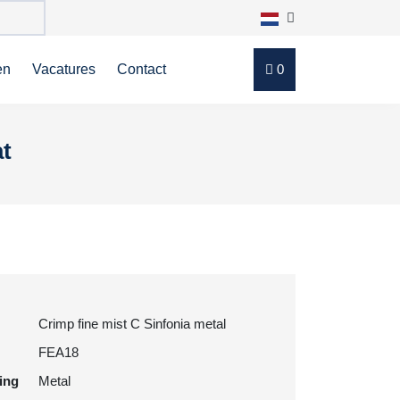
en
Vacatures
Contact
0
at
Crimp fine mist C Sinfonia metal
FEA18
ting
Metal