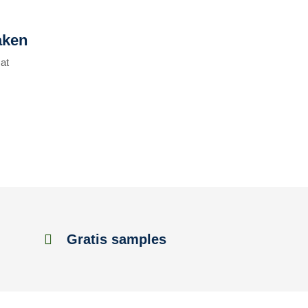
aken
at
Gratis samples