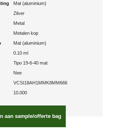
iting
Mat (aluminium)
Zilver
Metal
Metalen kop
p
Mat (aluminium)
0.10 ml
Tipo 19-6-40 mat
Nee
VCSI18AH1MMK8MM666
10.000
n aan sample/offerte bag