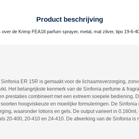
Product beschrijving
s over de Krimp FEA18 parfum sprayer, metal, mat zilver, tipo 19-6-4
r Sinfonia ER 15R is gemaakt voor de lichaamsverzorging, zonve
t. Het belangrijkste kenmerk van de Sinfonia perfume & fragran
en prestaties combineert met een extreem soepele bediening. D
le soorten hoogviskeuze en moeilijke formuleringen. De Sinfonia
ing, waaronder lotions en gels. De output varieert in 0.160ml
als 20-400, 20-410 en 24-410. De afwerking van de Sinfonia is m