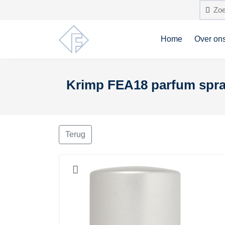
Home
Over on
Krimp FEA18 parfum spraye
Terug