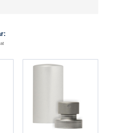
r:
at