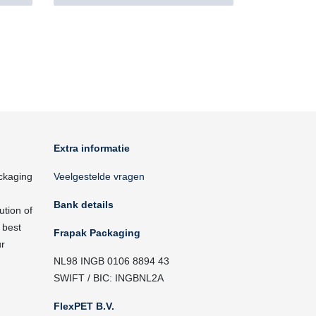
Extra informatie
ckaging
Veelgestelde vragen
Bank details
ution of
 best
Frapak Packaging
ur
NL98 INGB 0106 8894 43
SWIFT / BIC: INGBNL2A
FlexPET B.V.