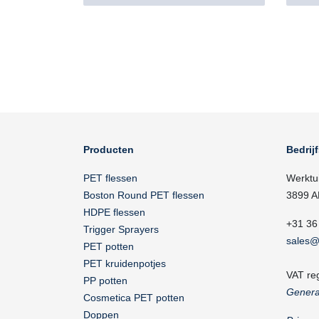
Producten
Bedrij
PET flessen
Werktu
Boston Round PET flessen
3899 A
HDPE flessen
+31 36
Trigger Sprayers
sales@
PET potten
PET kruidenpotjes
VAT re
PP potten
Genera
Cosmetica PET potten
Doppen