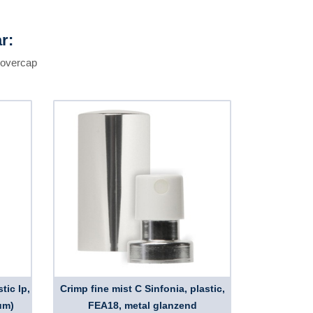
r:
n overcap
tic lp,
Crimp fine mist C Sinfonia, plastic,
um)
FEA18, metal glanzend