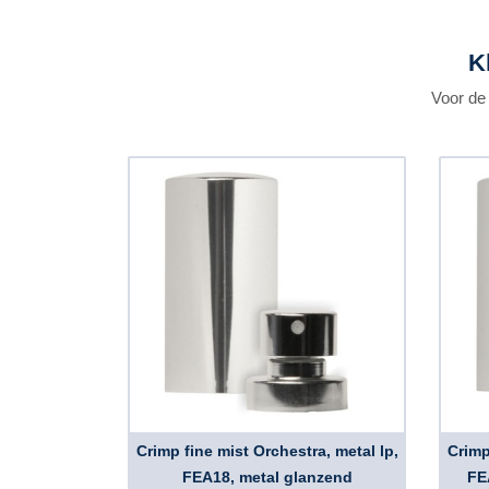
K
Voor de 
Crimp fine mist Orchestra, metal lp,
Crimp
FEA18, metal glanzend
FE