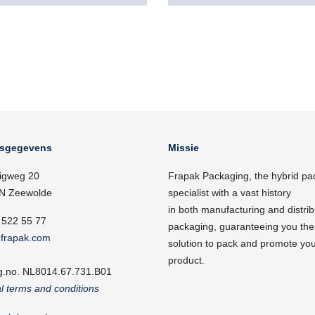
fsgegevens
Missie
igweg 20
Frapak Packaging, the hybrid pa
N Zeewolde
specialist with a vast history
in both manufacturing and distrib
 522 55 77
packaging, guaranteeing you the
frapak.com
solution to pack and promote yo
product.
g.no. NL8014.67.731.B01
l terms and conditions