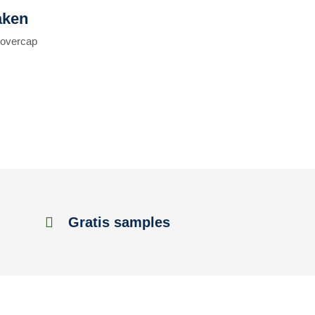
aken
n overcap
Gratis samples