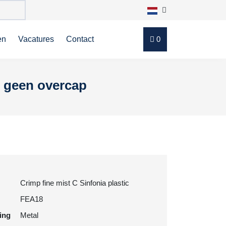
en
Vacatures
Contact
0
, geen overcap
Crimp fine mist C Sinfonia plastic
FEA18
ting
Metal