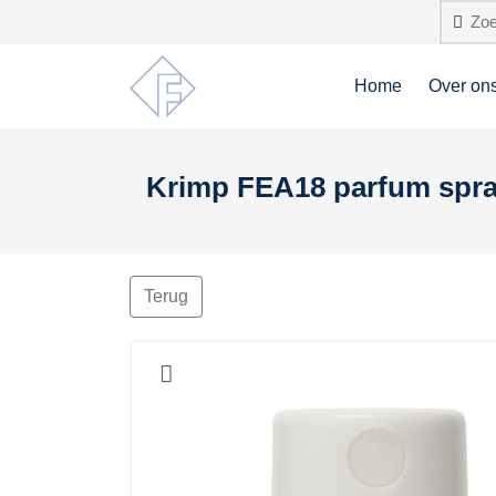
Home
Over on
Krimp FEA18 parfum spraye
Terug