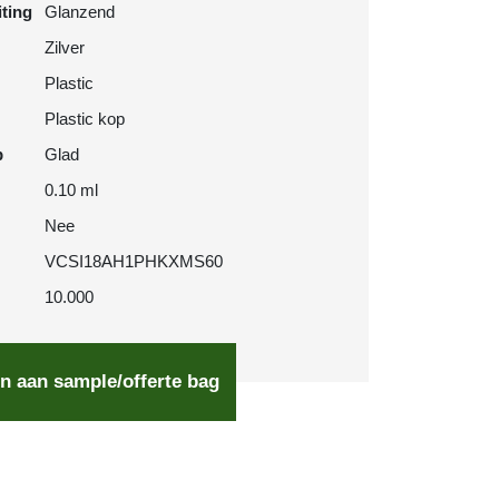
iting
Glanzend
Zilver
Plastic
Plastic kop
p
Glad
0.10 ml
Nee
VCSI18AH1PHKXMS60
10.000
n aan sample/offerte bag