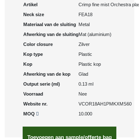
Artikel
Crimp fine mist Orchestra plas
Neck size
FEA18
Materiaal van de sluiting
Metal
Afwerking van de sluiting
Mat (aluminium)
Color closure
Zilver
Kop type
Plastic
Kop
Plastic kop
Afwerking van de kop
Glad
Output serie (ml)
0.13 ml
Voorraad
Nee
Website nr.
VCOR18AH1PMKXMS60
MOQ
10.000
Toevoegen aan sample/offerte bag