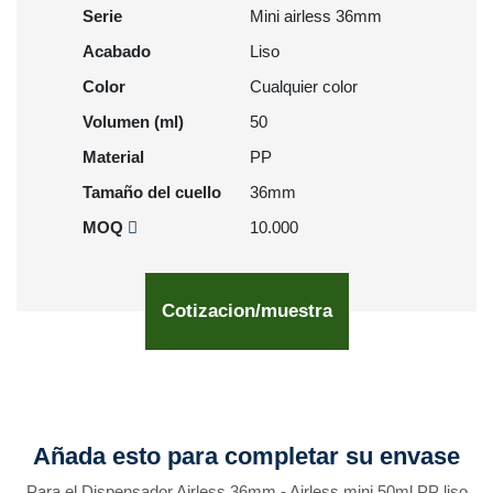
Serie
Mini airless 36mm
Acabado
Liso
Color
Cualquier color
Volumen (ml)
50
Material
PP
Tamaño del cuello
36mm
MOQ
10.000
Cotizacion/muestra
Añada esto para completar su envase
Para el Dispensador Airless 36mm - Airless mini 50ml PP liso