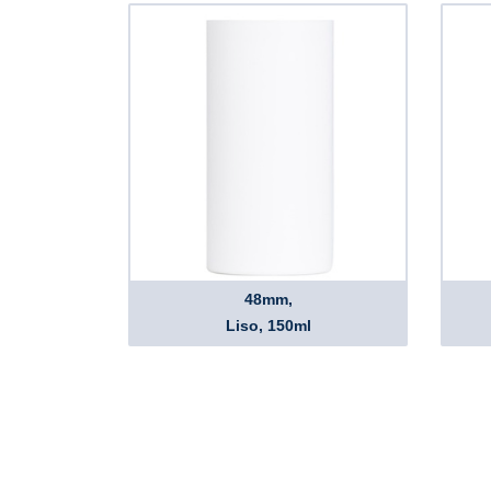
48mm,
Liso, 150ml