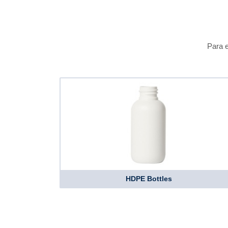
Para e
HDPE Bottles