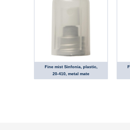
Fine mist Sinfonia, plastic,
F
20-410, metal mate