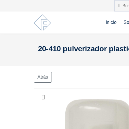
Inicio
So
20-410 pulverizador plastic
Atrás