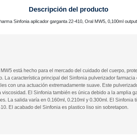
Descripción del producto
harma Sinfonia aplicador garganta 22-410, Oral MW5, 0,100ml output
l MW5 está hecho para el mercado del cuidado del cuerpo, protec
o. La característica principal del Sinfonia pulverizador farmac
les con una actuación extremadamente suave. Este pulverizador
lta viscosidad. El Sinfonia también es única debido a la amplia
les. La salida varía en 0.160ml, 0.210ml y 0.300ml. El Sinfoni
0. El acabado del Sinfonia es plastico liso sin sobretapon.