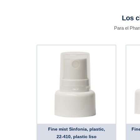
Los c
Para el Phar
Fine mist Sinfonia, plastic,
Fin
22-410, plastic liso