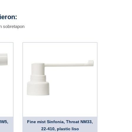
ieron:
in sobretapon
MW5,
Fine mist Sinfonia, Throat NM33,
22-410, plastic liso