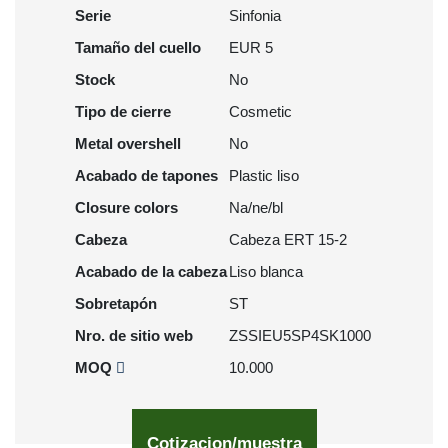
Serie
Sinfonia
Tamaño del cuello
EUR 5
Stock
No
Tipo de cierre
Cosmetic
Metal overshell
No
Acabado de tapones
Plastic liso
Closure colors
Na/ne/bl
Cabeza
Cabeza ERT 15-2
Acabado de la cabeza
Liso blanca
Sobretapón
ST
Nro. de sitio web
ZSSIEU5SP4SK1000
MOQ
10.000
Cotizacion/muestra