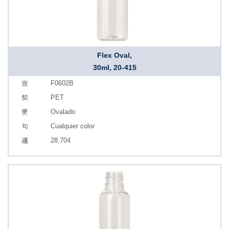
Flex Oval,
30ml, 20-415
F0602B
PET
Ovalado
Cualquier color
28.704