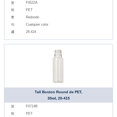
F0522A
PET
Redondo
Cualquier color
28.424
Tall Boston Round de PET,
30ml, 20-415
F0714B
PET