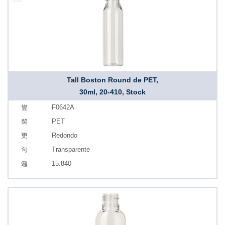
Tall Boston Round de PET,
30ml, 20-410, Stock
F0642A
PET
Redondo
Transparente
15.840