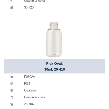
Cualquier color
30.720
Flex Oval,
30ml, 20-410
F0602A
PET
Ovalado
Cualquier color
28.704