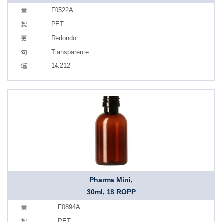
F0522A
PET
Redondo
Transparente
14.212
Pharma Mini,
30ml, 18 ROPP
F0894A
PET