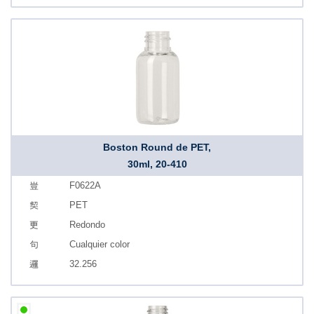
Boston Round de PET,
30ml, 20-410
F0622A
PET
Redondo
Cualquier color
32.256