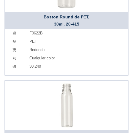
Boston Round de PET,
30ml, 20-415
F0622B
PET
Redondo
Cualquier color
30.240