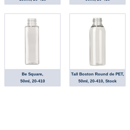
Be Square,
Tall Boston Round de PET,
50ml, 20-410
50ml, 20-410, Stock