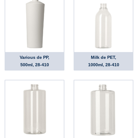
Various de PP,
Milk de PET,
500ml, 28-410
1000ml, 28-410