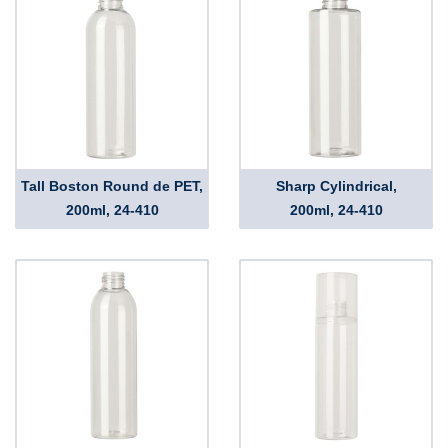
Tall Boston Round de PET,
Sharp Cylindrical,
200ml, 24-410
200ml, 24-410