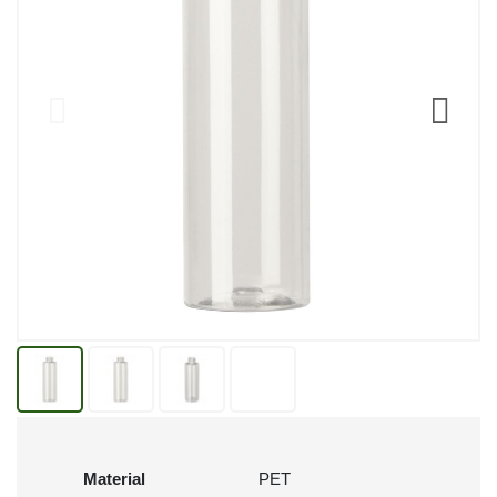
Material
PET