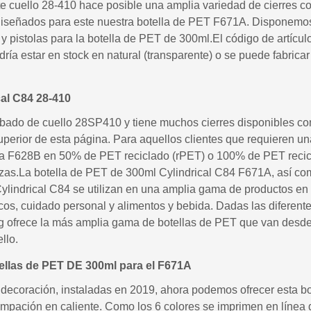
ste cuello 28-410 hace posible una amplia variedad de cierres 
o diseñados para este nuestra botella de PET F671A. Disponem
y pistolas para la botella de PET de 300ml.El código de artícul
a estar en stock en natural (transparente) o se puede fabricar 
cal C84 28-410
bado de cuello 28SP410 y tiene muchos cierres disponibles c
uperior de esta página. Para aquellos clientes que requieren una
la F628B en 50% de PET reciclado (rPET) o 100% de PET recic
zas.La botella de PET de 300ml Cylindrical C84 F671A, así co
Cylindrical C84 se utilizan en una amplia gama de productos e
icos, cuidado personal y alimentos y bebida. Dadas las difere
g ofrece la más amplia gama de botellas de PET que van desde
llo.
ellas de PET DE 300ml para el F671A
decoración, instaladas en 2019, ahora podemos ofrecer esta b
tampación en caliente. Como los 6 colores se imprimen en línea 