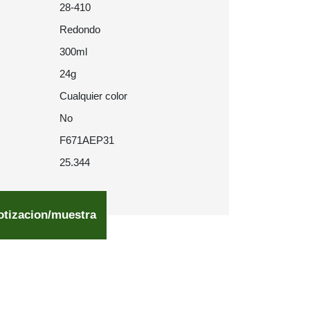
28-410
Redondo
300ml
24g
Cualquier color
No
F671AEP31
25.344
otizacion/muestra