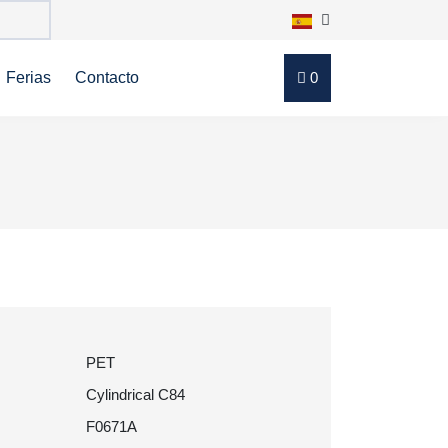
Ferias
Contacto
0
PET
Cylindrical C84
F0671A