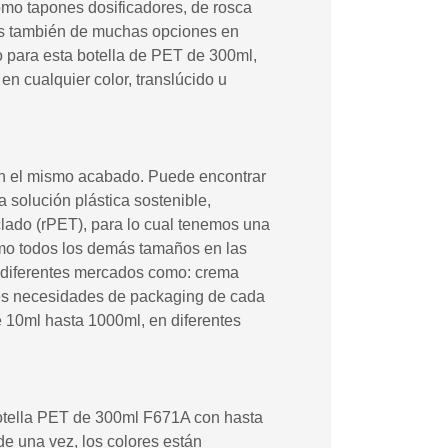
como tapones dosificadores, de rosca
os también de muchas opciones en
o para esta botella de PET de 300ml,
en cualquier color, translúcido u
on el mismo acabado. Puede encontrar
 solución plástica sostenible,
lado (rPET), para lo cual tenemos una
mo todos los demás tamaños en las
n diferentes mercados como: crema
ntes necesidades de packaging de cada
 10ml hasta 1000ml, en diferentes
otella PET de 300ml F671A con hasta
de una vez, los colores están