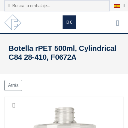
0
Botella rPET 500ml, Cylindrical
C84 28-410, F0672A
Atrás