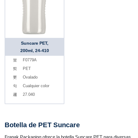
Suncare PET,
200ml, 24-410
F0779A
PET
Ovalado
Cualquier color
27.040
Botella de PET Suncare
Frapak Packaging ofrece la botella Suncare PET para diversas