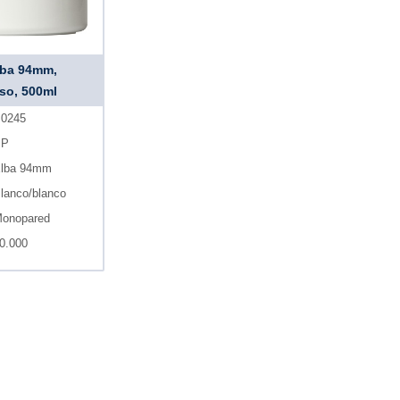
lba 94mm,
iso, 500ml
0245
PP
lba 94mm
lanco/blanco
onopared
0.000