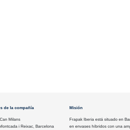
es de la compañía
Misión
 Can Milans
Frapak Iberia está situado en Ba
Montcada i Reixac, Barcelona
en envases híbridos con una ampl