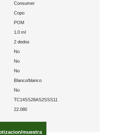
Consumer
Copo
POM
1.0 ml
2 dedos
No
No
No
Blanco/blanco
No
TC14SS28AS2SSS11
22.080
otizacion/muestra