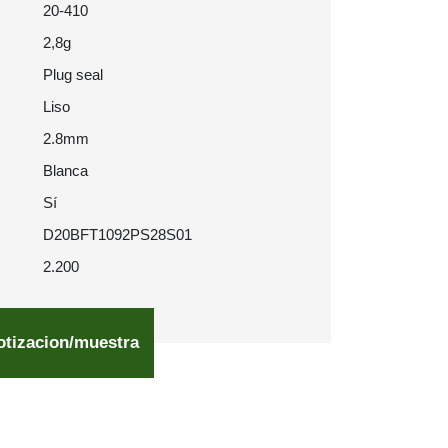
20-410
2,8g
Plug seal
Liso
2.8mm
Blanca
Sí
D20BFT1092PS28S01
2.200
otizacion/muestra