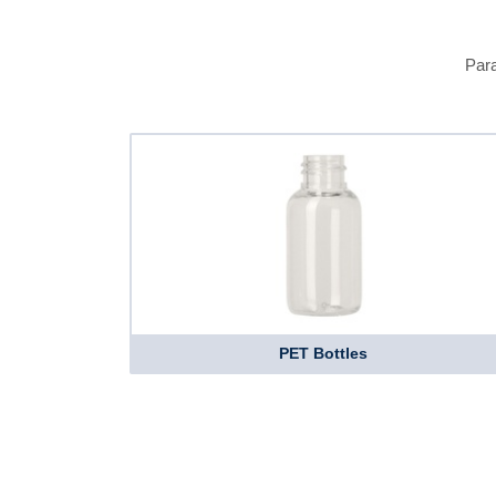
Para
PET Bottles