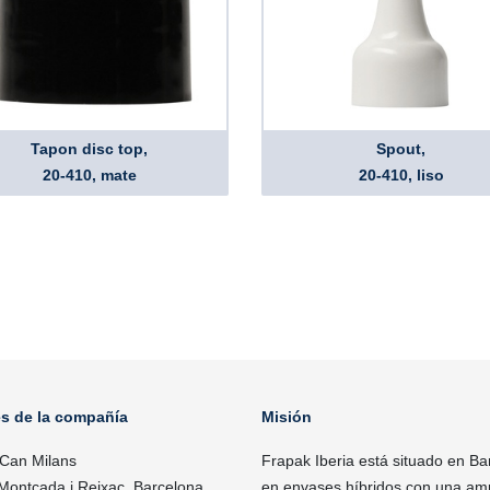
Tapon disc top,
Spout,
20-410, mate
20-410, liso
es de la compañía
Misión
 Can Milans
Frapak Iberia está situado en Ba
Montcada i Reixac, Barcelona
en envases híbridos con una ampl