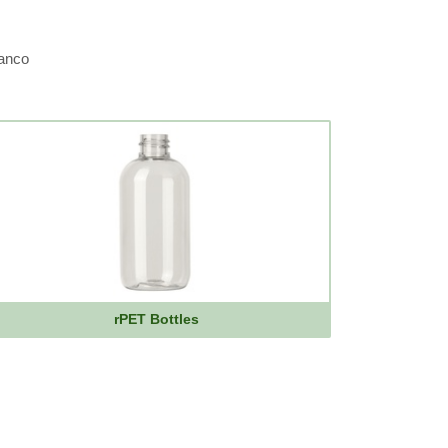
lanco
rPET Bottles