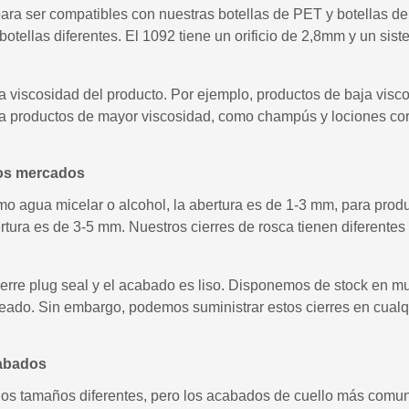
para ser compatibles con nuestras botellas de PET y botellas de
otellas diferentes. El 1092 tiene un orificio de 2,8mm y un sist
la viscosidad del producto. Por ejemplo, productos de baja visc
ara productos de mayor viscosidad, como champús y lociones cor
rsos mercados
o agua micelar o alcohol, la abertura es de 1-3 mm, para prod
tura es de 3-5 mm. Nuestros cierres de rosca tienen diferentes 
ierre plug seal y el acabado es liso. Disponemos de stock en mu
teado. Sin embargo, podemos suministrar estos cierres en cualqu
cabados
hos tamaños diferentes, pero los acabados de cuello más comun