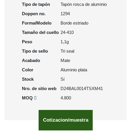
Tipo de tapón
Tapón rosca de aluminio
Doppen no.
1294
Forma/Modelo
Borde estriado
Tamaño del cuello
24-410
Peso
1,1g
Tipo de sello
Tri seal
Acabado
Mate
Color
Aluminio plata
Stock
Sí
Nro. de sitio web
D24BAL0014TSXM41
MOQ
4.800
Cotizacion/muestra