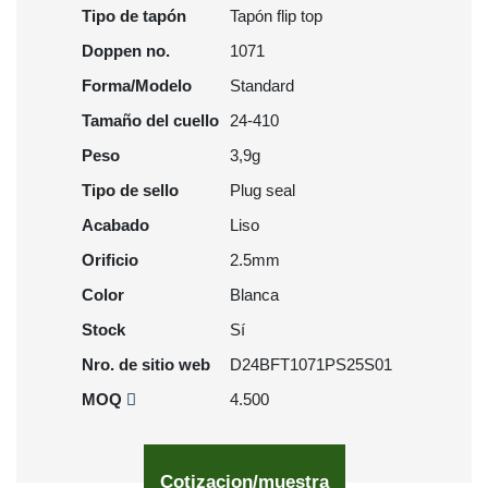
Tipo de tapón
Tapón flip top
Doppen no.
1071
Forma/Modelo
Standard
Tamaño del cuello
24-410
Peso
3,9g
Tipo de sello
Plug seal
Acabado
Liso
Orificio
2.5mm
Color
Blanca
Stock
Sí
Nro. de sitio web
D24BFT1071PS25S01
MOQ
4.500
Cotizacion/muestra