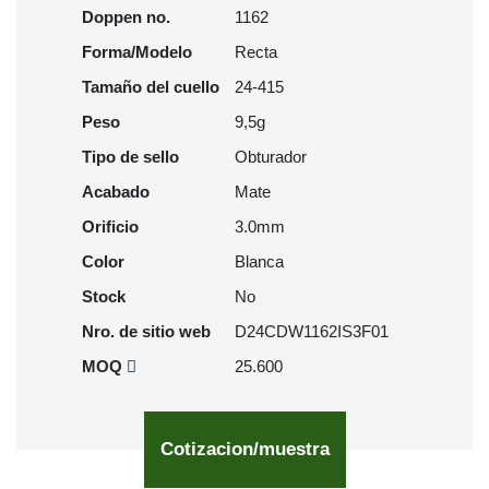
Doppen no.
1162
Forma/Modelo
Recta
Tamaño del cuello
24-415
Peso
9,5g
Tipo de sello
Obturador
Acabado
Mate
Orificio
3.0mm
Color
Blanca
Stock
No
Nro. de sitio web
D24CDW1162IS3F01
MOQ
25.600
Cotizacion/muestra