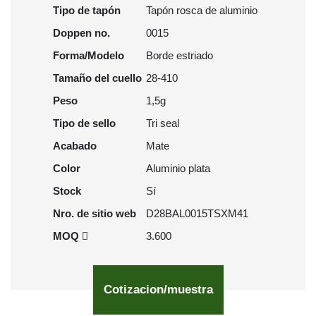
Tipo de tapón
Tapón rosca de aluminio
Doppen no.
0015
Forma/Modelo
Borde estriado
Tamaño del cuello
28-410
Peso
1,5g
Tipo de sello
Tri seal
Acabado
Mate
Color
Aluminio plata
Stock
Sí
Nro. de sitio web
D28BAL0015TSXM41
MOQ
3.600
Cotizacion/muestra