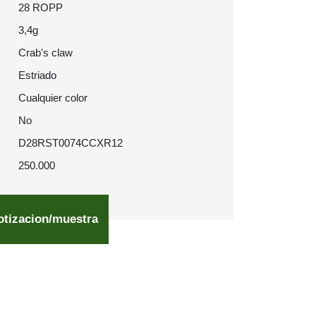
28 ROPP
3,4g
Crab's claw
Estriado
Cualquier color
No
D28RST0074CCXR12
250.000
otizacion/muestra