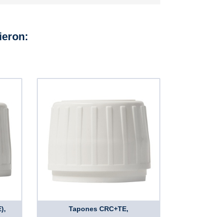
ieron:
),
Tapones CRC+TE,