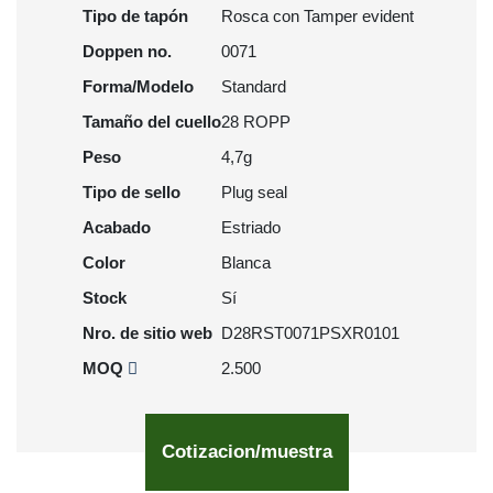
Tipo de tapón
Rosca con Tamper evident
Doppen no.
0071
Forma/Modelo
Standard
Tamaño del cuello
28 ROPP
Peso
4,7g
Tipo de sello
Plug seal
Acabado
Estriado
Color
Blanca
Stock
Sí
Nro. de sitio web
D28RST0071PSXR0101
MOQ
2.500
Cotizacion/muestra