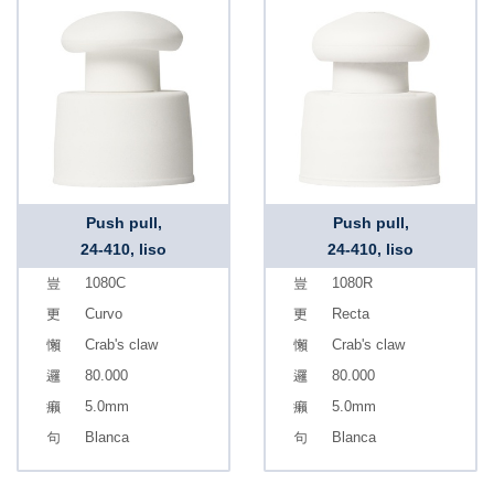
Push pull,
Push pull,
24-410, liso
24-410, liso
1080C
1080R
Curvo
Recta
Crab's claw
Crab's claw
80.000
80.000
5.0mm
5.0mm
Blanca
Blanca