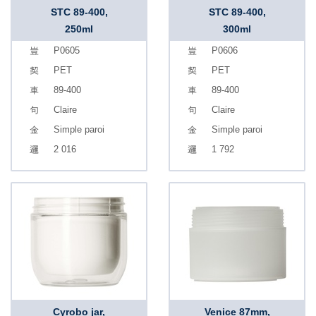
STC 89-400,
STC 89-400,
250ml
300ml
P0605
P0606
PET
PET
89-400
89-400
Claire
Claire
Simple paroi
Simple paroi
2 016
1 792
Cyrobo jar,
Venice 87mm,