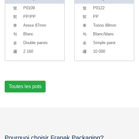
P0109
P0122
PP/PP
PP
Arese 87mm
Torino 88mm
Blanc
Blanc/blanc
Double parois
Simple paroi
2 160
10 000
Toutes les pots
Pourquoi choisir Frapak Packaging?