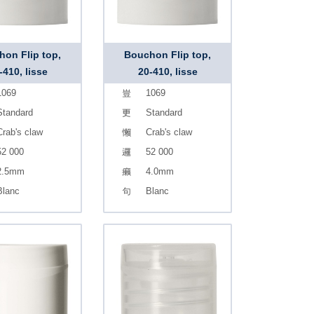
on Flip top,
Bouchon Flip top,
-410, lisse
20-410, lisse
1069
1069
Standard
Standard
Crab's claw
Crab's claw
52 000
52 000
2.5mm
4.0mm
Blanc
Blanc