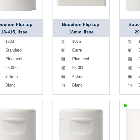
uchon Flip top,
Bouchon Flip top,
Bouch
18-415, lisse
18mm, lisse
20
1203
1075
Standard
Carré
Plug seal
Plug seal
25 000
25 000
2.4mm
4.0mm
Blanc
Blanc