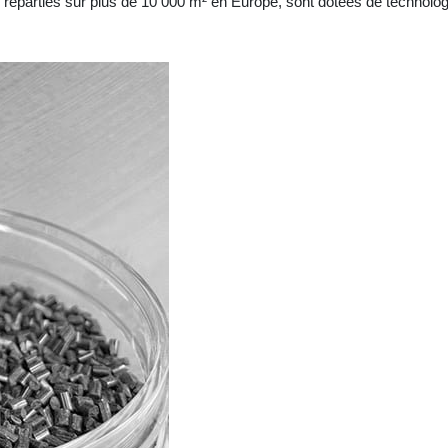
, réparties sur plus de 10 000 m² en Europe, sont dotées de technolo