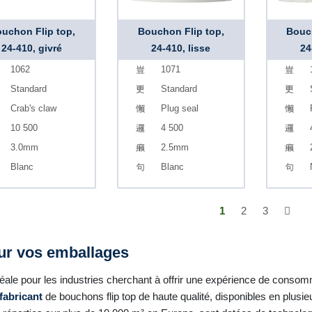
uchon Flip top,
Bouchon Flip top,
Bouch
24-410, givré
24-410, lisse
24
1062
1071
Standard
Standard
Crab's claw
Plug seal
10 500
4 500
3.0mm
2.5mm
Blanc
Blanc
1
2
3
our vos emballages
idéale pour les industries cherchant à offrir une expérience de conso
fabricant
de bouchons flip top de haute qualité, disponibles en plusi