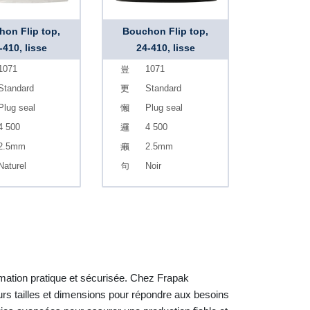
on Flip top,
Bouchon Flip top,
-410, lisse
24-410, lisse
1071
1071
Standard
Standard
Plug seal
Plug seal
4 500
4 500
2.5mm
2.5mm
Naturel
Noir
mmation pratique et sécurisée. Chez Frapak
eurs tailles et dimensions pour répondre aux besoins