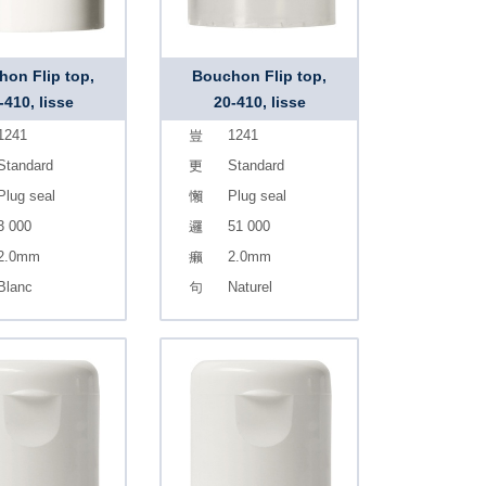
on Flip top,
Bouchon Flip top,
-410, lisse
20-410, lisse
1241
1241
Standard
Standard
Plug seal
Plug seal
3 000
51 000
2.0mm
2.0mm
Blanc
Naturel