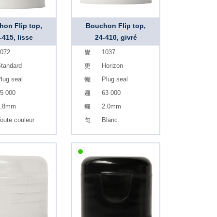
on Flip top,
Bouchon Flip top,
-415, lisse
24-410, givré
072
1037
tandard
Horizon
lug seal
Plug seal
5 000
63 000
2.8mm
2.0mm
oute couleur
Blanc