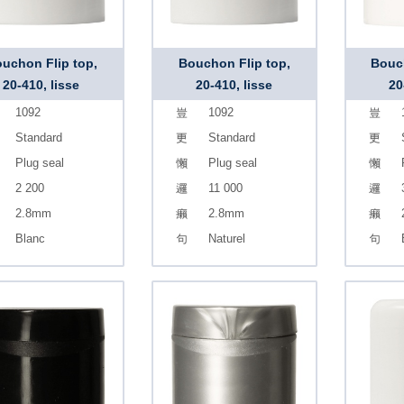
uchon Flip top,
Bouchon Flip top,
Bouch
20-410, lisse
20-410, lisse
20
1092
1092
Standard
Standard
Plug seal
Plug seal
2 200
11 000
2.8mm
2.8mm
Blanc
Naturel