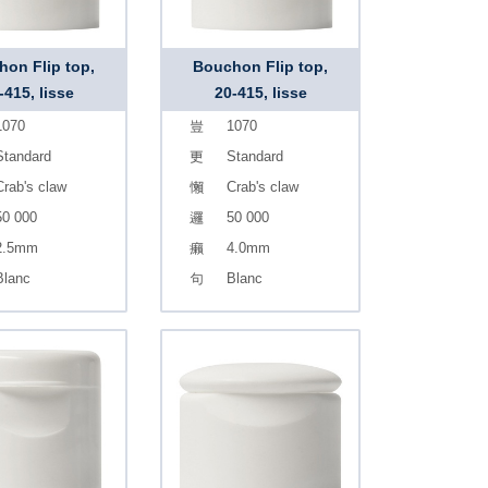
on Flip top,
Bouchon Flip top,
-415, lisse
20-415, lisse
1070
1070
Standard
Standard
Crab's claw
Crab's claw
50 000
50 000
2.5mm
4.0mm
Blanc
Blanc