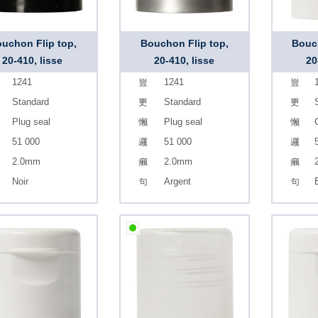
uchon Flip top,
Bouchon Flip top,
Bouch
20-410, lisse
20-410, lisse
20
1241
1241
Standard
Standard
Plug seal
Plug seal
51 000
51 000
2.0mm
2.0mm
Noir
Argent