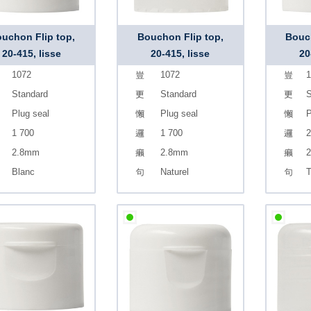
uchon Flip top,
Bouchon Flip top,
Bouch
20-415, lisse
20-415, lisse
20
1072
1072
1
Standard
Standard
S
Plug seal
Plug seal
P
1 700
1 700
2
2.8mm
2.8mm
Blanc
Naturel
T