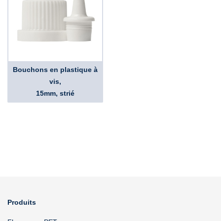
Bouchons en plastique à
vis,
15mm, strié
Produits