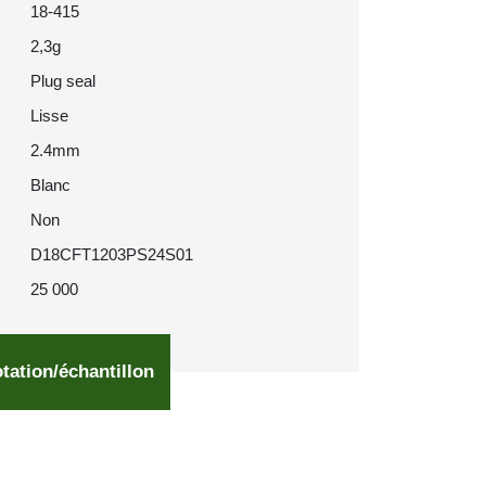
18-415
2,3g
Plug seal
Lisse
2.4mm
Blanc
Non
D18CFT1203PS24S01
25 000
tation/échantillon