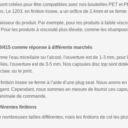
ont créées pour être compatibles avec nos bouteilles PET et PEH
s. Le 1203, en finition lissee, a un orifice de 2,4mm et se ferme 
aisseur du produit. Par exemple, pour les produits à faible visco
m. Pour les produits à viscosité plus élevée, comme les shampooin
18/415 comme réponse à différents marchés
mme l'eau micellaire ou l'alcool, l'ouverture est de 1-3 mm, pou
lles, l'ouverture est de 3-5 mm. Nos capsules disc top sont dot
claw, ou le joint.
finition lissee se ferme à l’aide d’une plug seal. Nous avons 
t argent. Cependant, nous sommes en mesure de fournir ces capsu
 minimale de commande.
férentes finitions
nombreuses tailles différentes, mais les finitions de col les pl