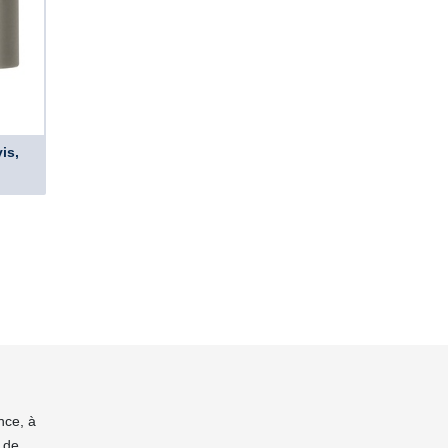
is,
nce, à
 de