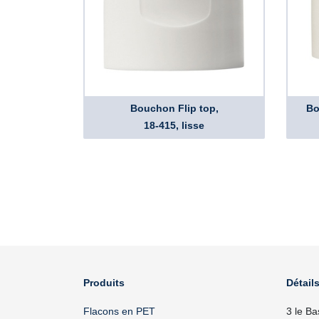
Bouchon Flip top,
Bo
18-415, lisse
Produits
Détails
Flacons en PET
3 le Ba