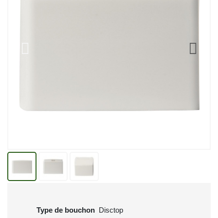
Type de bouchon
Disctop