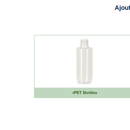
Ajou
rPET Bottles