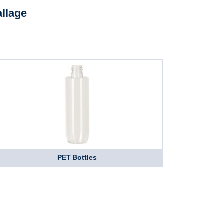
llage
é
PET Bottles