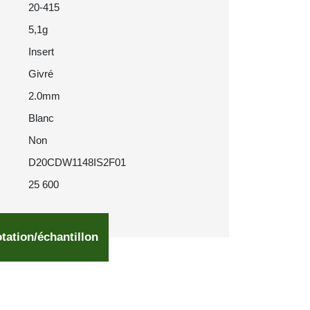
20-415
5,1g
Insert
Givré
2.0mm
Blanc
Non
D20CDW1148IS2F01
25 600
tation/échantillon