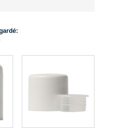
egardé:
é