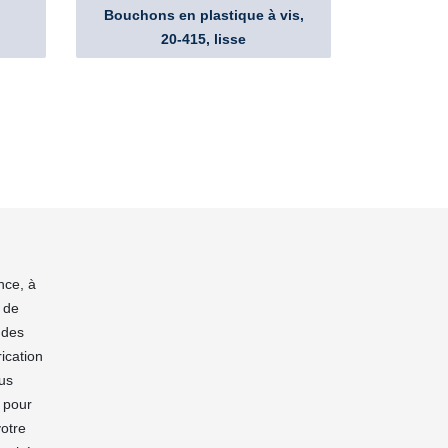
Bouchons en plastique à vis,
20-415, lisse
nce, à
 de
 des
ication
ous
n pour
votre