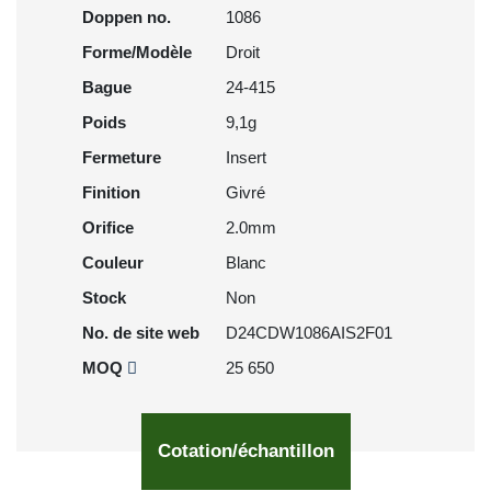
Doppen no.
1086
Forme/Modèle
Droit
Bague
24-415
Poids
9,1g
Fermeture
Insert
Finition
Givré
Orifice
2.0mm
Couleur
Blanc
Stock
Non
No. de site web
D24CDW1086AIS2F01
MOQ
25 650
Cotation/échantillon