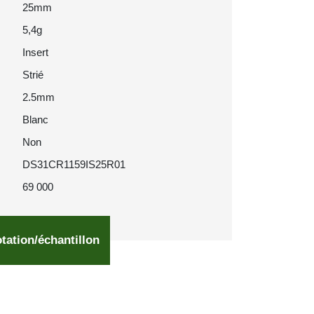
25mm
5,4g
Insert
Strié
2.5mm
Blanc
Non
DS31CR1159IS25R01
69 000
tation/échantillon