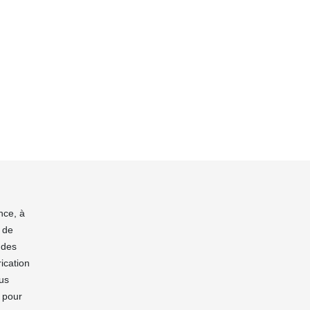
nce, à
 de
 des
ication
ous
n pour