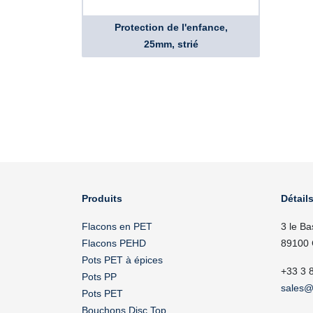
Protection de l'enfance,
25mm, strié
Produits
Détails
Flacons en PET
3 le Ba
Flacons PEHD
89100 
Pots PET à épices
+33 3 
Pots PP
sales@
Pots PET
Bouchons Disc Top