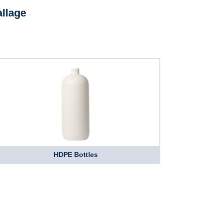
llage
HDPE Bottles