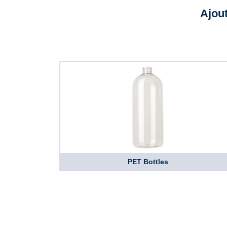
Ajou
PET Bottles