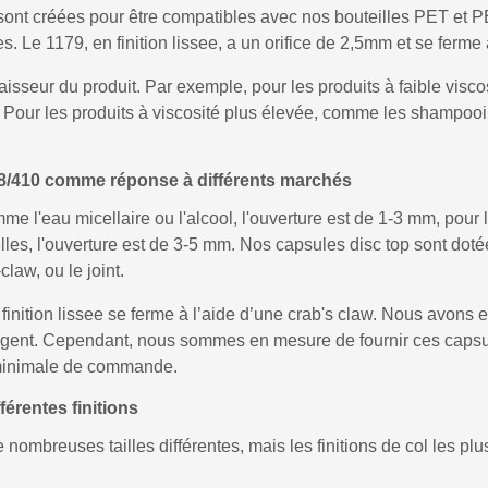
ont créées pour être compatibles avec nos bouteilles PET et PEH
s. Le 1179, en finition lissee, a un orifice de 2,5mm et se ferme 
aisseur du produit. Par exemple, pour les produits à faible visco
m. Pour les produits à viscosité plus élevée, comme les shampooin
28/410 comme réponse à différents marchés
mme l'eau micellaire ou l'alcool, l'ouverture est de 1-3 mm, pou
lles, l'ouverture est de 3-5 mm. Nos capsules disc top sont dot
claw, ou le joint.
finition lissee se ferme à l’aide d’une crab's claw. Nous avons
t argent. Cependant, nous sommes en mesure de fournir ces capsu
 minimale de commande.
érentes finitions
nombreuses tailles différentes, mais les finitions de col les pl