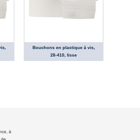
is,
Bouchons en plastique à vis,
28-410, lisse
nce, à
 de