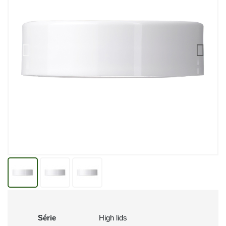
Série
High lids