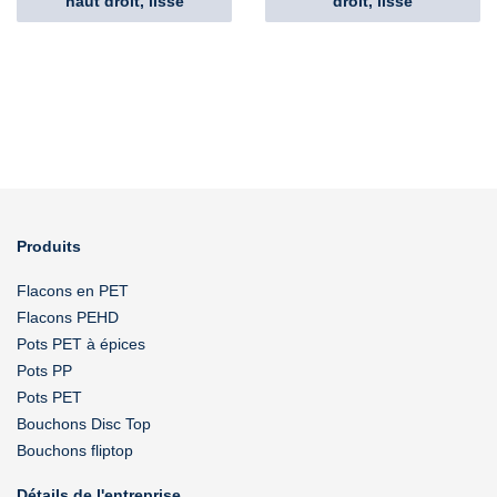
haut droit, lisse
droit, lisse
Produits
Flacons en PET
Flacons PEHD
Pots PET à épices
Pots PP
Pots PET
Bouchons Disc Top
Bouchons fliptop
Détails de l'entreprise