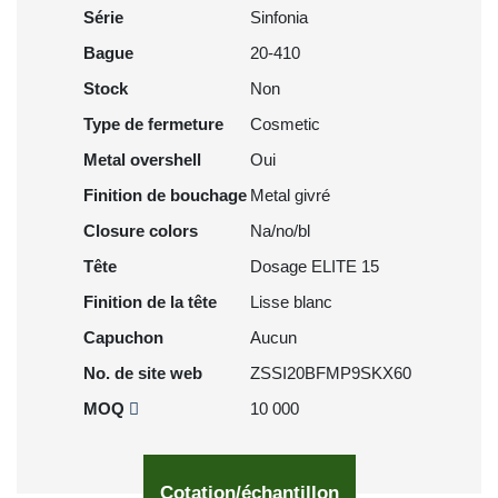
Série
Sinfonia
Bague
20-410
Stock
Non
Type de fermeture
Cosmetic
Metal overshell
Oui
Finition de bouchage
Metal givré
Closure colors
Na/no/bl
Tête
Dosage ELITE 15
Finition de la tête
Lisse blanc
Capuchon
Aucun
No. de site web
ZSSI20BFMP9SKX60
MOQ
10 000
Cotation/échantillon