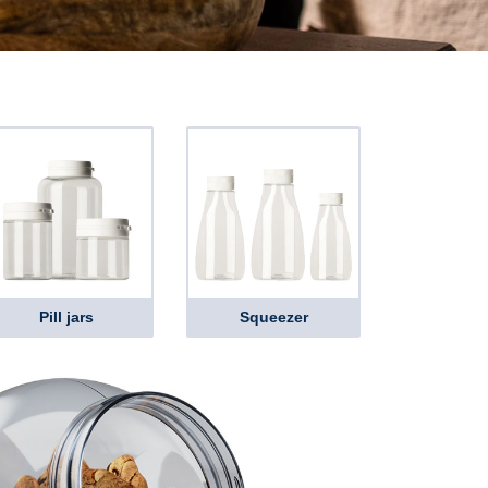
Pill jars
Squeezer