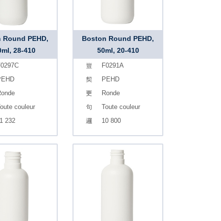
n Round PEHD,
Boston Round PEHD,
0ml, 28-410
50ml, 20-410
0297C
F0291A
PEHD
PEHD
onde
Ronde
oute couleur
Toute couleur
1 232
10 800