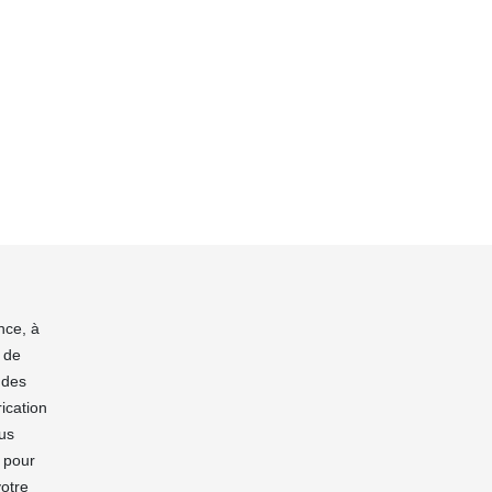
nce, à
 de
 des
ication
ous
n pour
votre