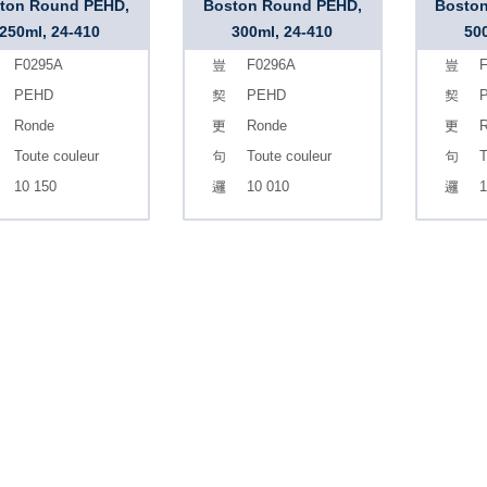
ton Round PEHD,
Boston Round PEHD,
Bosto
250ml, 24-410
300ml, 24-410
50
F0295A
F0296A
F
PEHD
PEHD
Ronde
Ronde
R
Toute couleur
Toute couleur
T
10 150
10 010
1