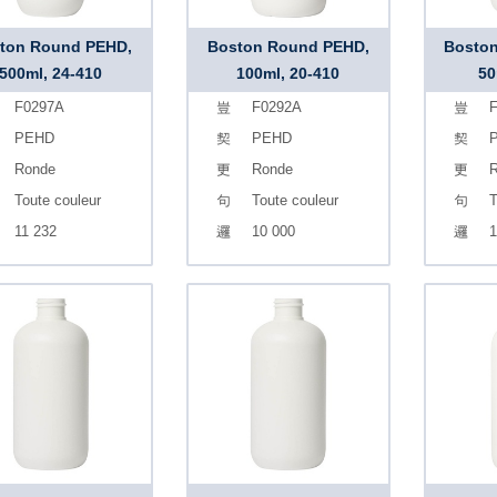
ton Round PEHD,
Boston Round PEHD,
Bosto
500ml, 24-410
100ml, 20-410
50
F0297A
F0292A
F
PEHD
PEHD
Ronde
Ronde
R
Toute couleur
Toute couleur
T
11 232
10 000
1