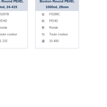
n Round PEHD,
Boston Round PEHD,
0ml, 24-415
1000ml, 28mm
0297B
F0299C
PEHD
PEHD
onde
Ronde
oute couleur
Toute couleur
1 232
10 400