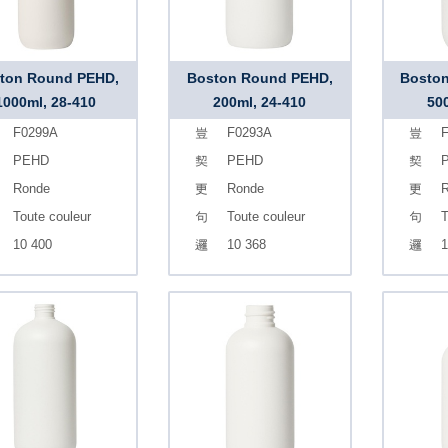
ton Round PEHD,
Boston Round PEHD,
Bosto
1000ml, 28-410
200ml, 24-410
50
F0299A
F0293A
F
PEHD
PEHD
Ronde
Ronde
R
Toute couleur
Toute couleur
T
10 400
10 368
1