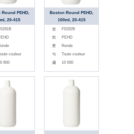
n Round PEHD,
Boston Round PEHD,
ml, 20-415
100ml, 20-415
0291B
F0292B
PEHD
PEHD
onde
Ronde
oute couleur
Toute couleur
0 800
10 000