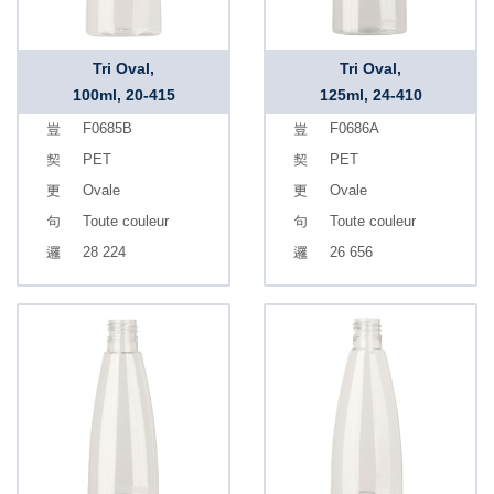
Tri Oval,
Tri Oval,
100ml, 20-415
125ml, 24-410
F0685B
F0686A
PET
PET
Ovale
Ovale
Toute couleur
Toute couleur
28 224
26 656