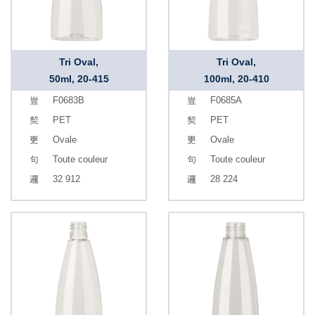
Tri Oval,
Tri Oval,
50ml, 20-415
100ml, 20-410
F0683B
F0685A
PET
PET
Ovale
Ovale
Toute couleur
Toute couleur
32 912
28 224