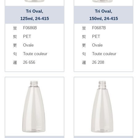
Tri Oval,
Tri Oval,
125ml, 24-415
150ml, 24-415
F0686B
F0687B
PET
PET
Ovale
Ovale
Toute couleur
Toute couleur
26 656
26 208