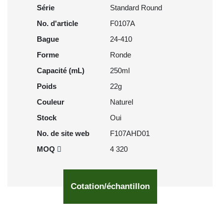
Série
Standard Round
No. d'article
F0107A
Bague
24-410
Forme
Ronde
Capacité (mL)
250ml
Poids
22g
Couleur
Naturel
Stock
Oui
No. de site web
F107AHD01
MOQ
4 320
Cotation/échantillon