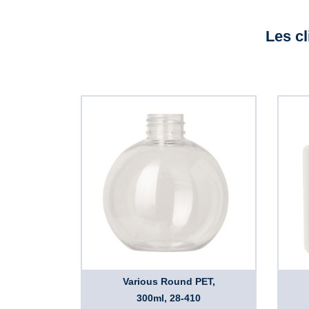
Les cl
Various Round PET,
300ml, 28-410