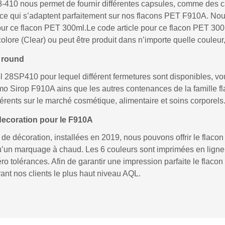
28-410 nous permet de fournir différentes capsules, comme des c
ice qui s’adaptent parfaitement sur nos flacons PET F910A. No
our ce flacon PET 300ml.Le code article pour ce flacon PET 3
colore (Clear) ou peut être produit dans n’importe quelle couleu
 round
l 28SP410 pour lequel différent fermetures sont disponibles, v
o Sirop F910A ains que les autres contenances de la famille 
fférents sur le marché cosmétique, alimentaire et soins corporels
decoration pour le F910A
s de décoration, installées en 2019, nous pouvons offrir le fla
u’un marquage à chaud. Les 6 couleurs sont imprimées en ligne l
o tolérances. Afin de garantir une impression parfaite le flacon
nt nos clients le plus haut niveau AQL.