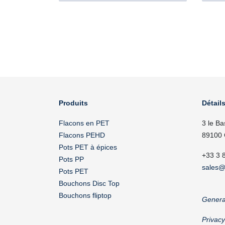
Produits
Détails
Flacons en PET
3 le Ba
Flacons PEHD
89100 
Pots PET à épices
+33 3 
Pots PP
sales@
Pots PET
Bouchons Disc Top
Bouchons fliptop
Genera
Privac