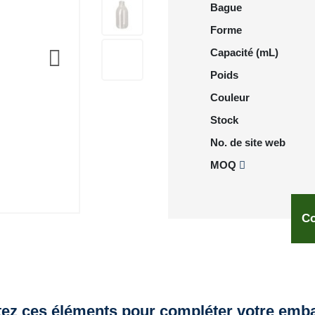
Bague
Forme
Capacité (mL)
Poids
Couleur
Stock
No. de site web
MOQ
Co
tez ces éléments pour compléter votre emba