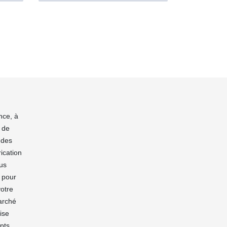
nce, à
 de
 des
ication
ous
n pour
votre
marché
ise
pts