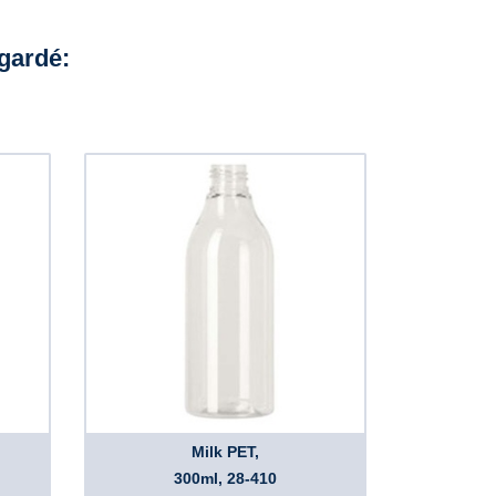
egardé:
Milk PET,
300ml, 28-410