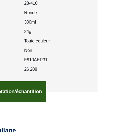
28-410
Ronde
300ml
24g
Toute couleur
Non
F910AEP31
26 208
tation/échantillon
llage