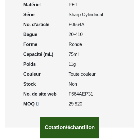
Matériel
PET
Série
Sharp Cylindrical
No. d'article
F0664A
Bague
20-410
Forme
Ronde
Capacité (mL)
75ml
Poids
11g
Couleur
Toute couleur
Stock
Non
No. de site web
F664AEP31
MOQ
29 920
Cotation/échantillon