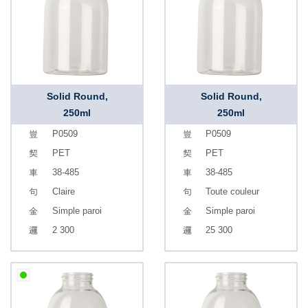
Solid Round,
Solid Round,
250ml
250ml
P0509
P0509
PET
PET
38-485
38-485
Claire
Toute couleur
Simple paroi
Simple paroi
2 300
25 300