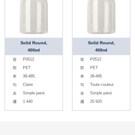
Solid Round,
Solid Round,
400ml
400ml
P0512
P0512
PET
PET
38-485
38-485
Claire
Toute couleur
Simple paroi
Simple paroi
1 440
25 920